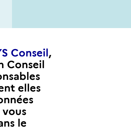
S Conseil
,
n Conseil
onsables
nt elles
données
r vous
ans le