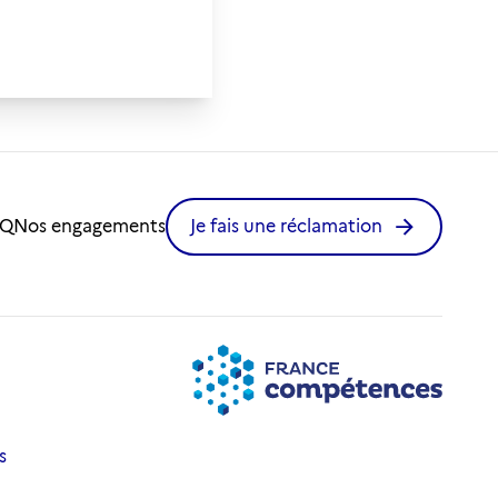
AQ
Nos engagements
Je fais une réclamation
s