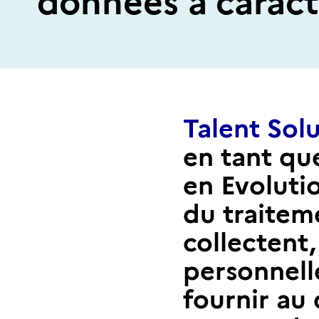
données à caract
Talent Sol
en tant qu
en Evoluti
du traitem
collectent,
personnell
fournir au 