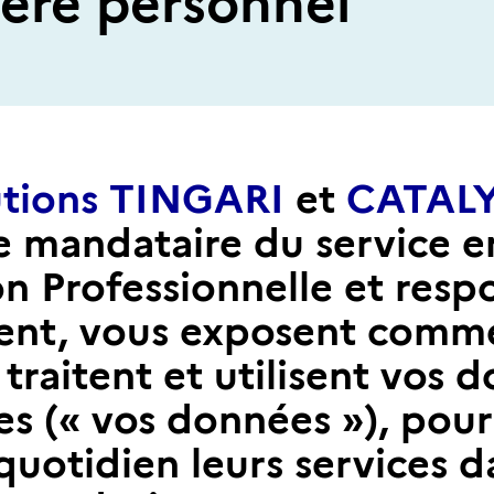
ère personnel
utions TINGARI
et
CATALY
e mandataire du service e
on Professionnelle et resp
ent, vous exposent comme
 traitent et utilisent vos 
es (« vos données »), pou
quotidien leurs services d